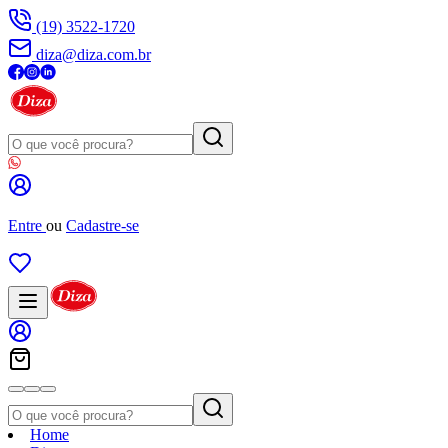
(19) 3522-1720
diza@diza.com.br
Entre
ou
Cadastre-se
Home