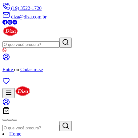
(19) 3522-1720
diza@diza.com.br
Entre
ou
Cadastre-se
Home