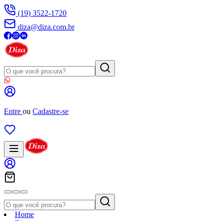
(19) 3522-1720
diza@diza.com.br
Entre
ou
Cadastre-se
Home