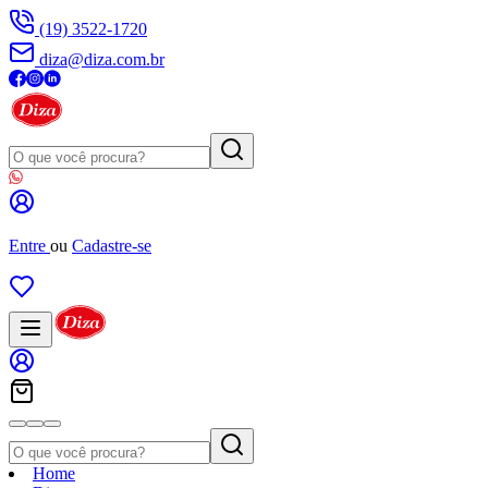
(19) 3522-1720
diza@diza.com.br
Entre
ou
Cadastre-se
Home