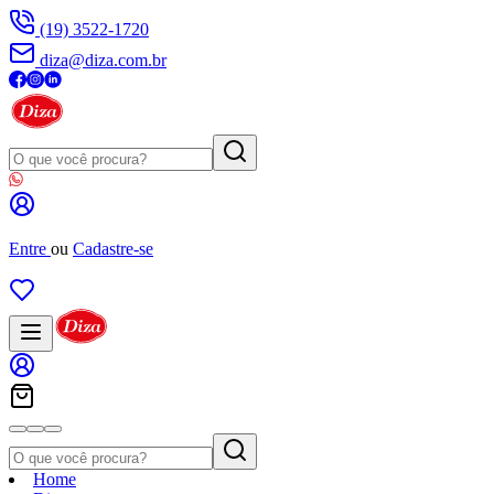
(19) 3522-1720
diza@diza.com.br
Entre
ou
Cadastre-se
Home