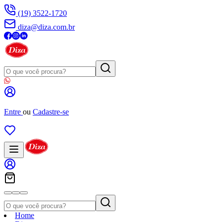
(19) 3522-1720
diza@diza.com.br
Entre
ou
Cadastre-se
Home