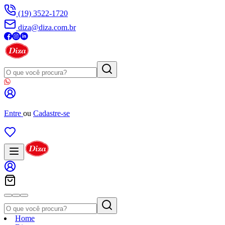
(19) 3522-1720
diza@diza.com.br
Entre
ou
Cadastre-se
Home