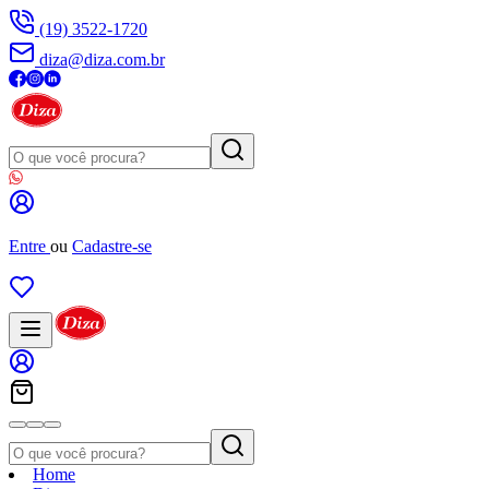
(19) 3522-1720
diza@diza.com.br
Entre
ou
Cadastre-se
Home